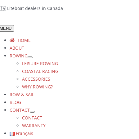
Skip
🇦 Liteboat dealers in Canada
to
content
MENU
HOME
ABOUT
ROWING
LEISURE ROWING
COASTAL RACING
ACCESSORIES
WHY ROWING?
ROW & SAIL
BLOG
CONTACT
CONTACT
WARRANTY
Français