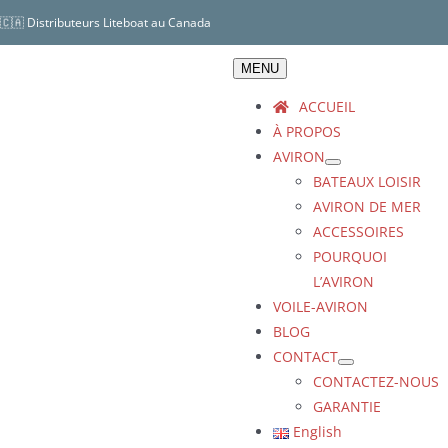
Skip
🇨🇦 Distributeurs Liteboat au Canada
to
content
MENU
ACCUEIL
À PROPOS
AVIRON
BATEAUX LOISIR
AVIRON DE MER
ACCESSOIRES
POURQUOI
L’AVIRON
VOILE-AVIRON
BLOG
CONTACT
CONTACTEZ-NOUS
GARANTIE
English