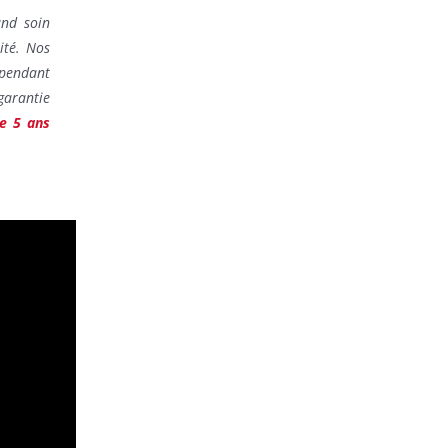
and soin
ité. Nos
pendant
garantie
de 5 ans