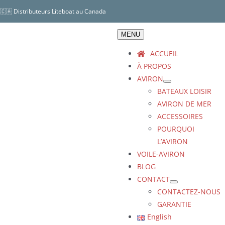
Skip
🇨🇦 Distributeurs Liteboat au Canada
to
content
MENU
ACCUEIL
À PROPOS
AVIRON
BATEAUX LOISIR
AVIRON DE MER
ACCESSOIRES
POURQUOI
L’AVIRON
VOILE-AVIRON
BLOG
CONTACT
CONTACTEZ-NOUS
GARANTIE
English