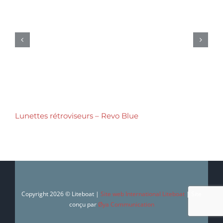
Lunettes rétroviseurs – Revo Blue
Copyright 2026 © Liteboat |
Site web International Liteboat
| Site
conçu par
Øya Communication